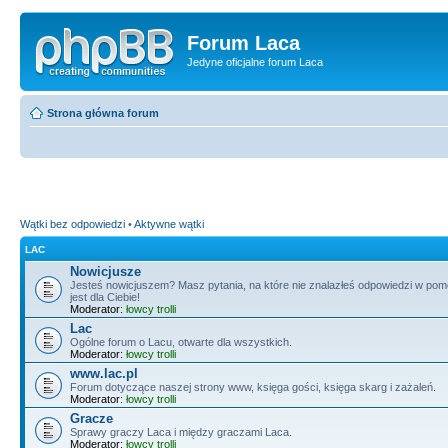
Forum Laca
Jedyne oficjalne forum Laca
Strona główna forum
Wątki bez odpowiedzi
•
Aktywne wątki
LAC
Nowicjusze
Jesteś nowicjuszem? Masz pytania, na które nie znalazłeś odpowiedzi w po
jest dla Ciebie!
Moderator:
łowcy trolli
Lac
Ogólne forum o Lacu, otwarte dla wszystkich.
Moderator:
łowcy trolli
www.lac.pl
Forum dotyczące naszej strony www, księga gości, księga skarg i zażaleń.
Moderator:
łowcy trolli
Gracze
Sprawy graczy Laca i między graczami Laca.
Moderator:
łowcy trolli