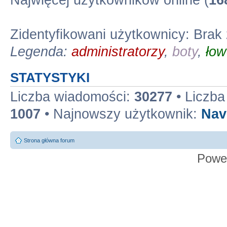
Najwięcej użytkowników online (
16
Zidentyfikowani użytkownicy: Brak
Legenda:
administratorzy
,
boty
,
łow
STATYSTYKI
Liczba wiadomości:
30277
• Liczb
1007
• Najnowszy użytkownik:
Nav
Strona główna forum
Powe