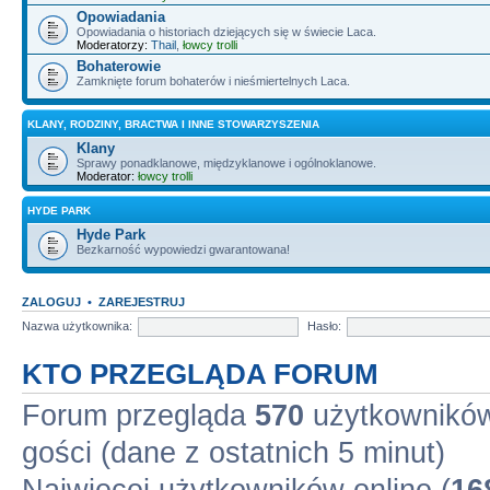
Opowiadania
Opowiadania o historiach dziejących się w świecie Laca.
Moderatorzy:
Thail
,
łowcy trolli
Bohaterowie
Zamknięte forum bohaterów i nieśmiertelnych Laca.
KLANY, RODZINY, BRACTWA I INNE STOWARZYSZENIA
Klany
Sprawy ponadklanowe, międzyklanowe i ogólnoklanowe.
Moderator:
łowcy trolli
HYDE PARK
Hyde Park
Bezkarność wypowiedzi gwarantowana!
ZALOGUJ
•
ZAREJESTRUJ
Nazwa użytkownika:
Hasło:
KTO PRZEGLĄDA FORUM
Forum przegląda
570
użytkowników 
gości (dane z ostatnich 5 minut)