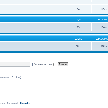
57
1272
WĄTKI
WIADOMO
27
1542
WĄTKI
WIADOMO
323
9989
|
Zapamiętaj mnie
ostatnich 5 minut)
wszy użytkownik:
Navelion