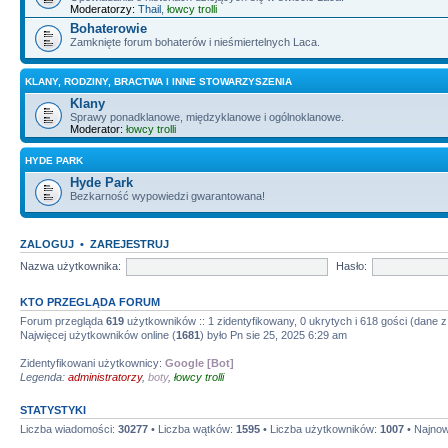
Moderatorzy:
Thail
,
łowcy trolli
Bohaterowie
Zamknięte forum bohaterów i nieśmiertelnych Laca.
KLANY, RODZINY, BRACTWA I INNE STOWARZYSZENIA
Klany
Sprawy ponadklanowe, międzyklanowe i ogólnoklanowe.
Moderator:
łowcy trolli
HYDE PARK
Hyde Park
Bezkarność wypowiedzi gwarantowana!
ZALOGUJ
•
ZAREJESTRUJ
Nazwa użytkownika:
Hasło:
KTO PRZEGLĄDA FORUM
Forum przegląda
619
użytkowników :: 1 zidentyfikowany, 0 ukrytych i 618 gości (dane z 
Najwięcej użytkowników online (
1681
) było Pn sie 25, 2025 6:29 am
Zidentyfikowani użytkownicy:
Google [Bot]
Legenda:
administratorzy
,
boty
,
łowcy trolli
STATYSTYKI
Liczba wiadomości:
30277
• Liczba wątków:
1595
• Liczba użytkowników:
1007
• Najno