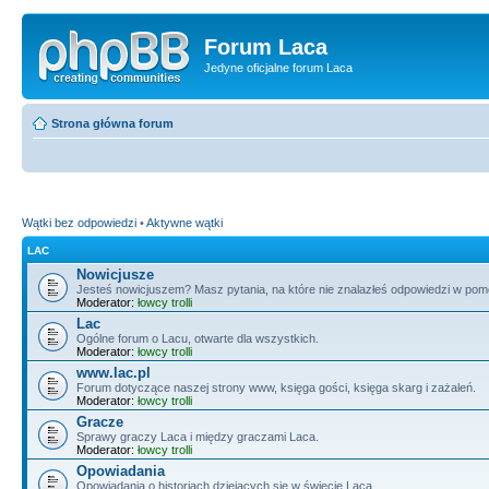
Forum Laca
Jedyne oficjalne forum Laca
Strona główna forum
Wątki bez odpowiedzi
•
Aktywne wątki
LAC
Nowicjusze
Jesteś nowicjuszem? Masz pytania, na które nie znalazłeś odpowiedzi w pomo
Moderator:
łowcy trolli
Lac
Ogólne forum o Lacu, otwarte dla wszystkich.
Moderator:
łowcy trolli
www.lac.pl
Forum dotyczące naszej strony www, księga gości, księga skarg i zażaleń.
Moderator:
łowcy trolli
Gracze
Sprawy graczy Laca i między graczami Laca.
Moderator:
łowcy trolli
Opowiadania
Opowiadania o historiach dziejących się w świecie Laca.