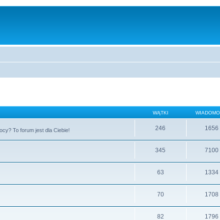
WĄTKI
WIADOMO
246
1656
cy? To forum jest dla Ciebie!
345
7100
63
1334
70
1708
82
1796