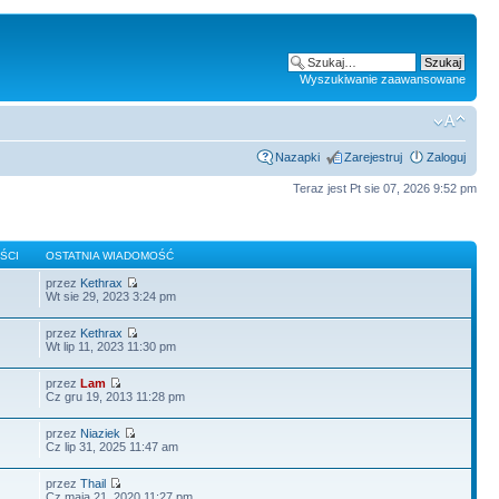
Wyszukiwanie zaawansowane
Nazapki
Zarejestruj
Zaloguj
Teraz jest Pt sie 07, 2026 9:52 pm
ŚCI
OSTATNIA WIADOMOŚĆ
przez
Kethrax
Wt sie 29, 2023 3:24 pm
przez
Kethrax
Wt lip 11, 2023 11:30 pm
przez
Lam
Cz gru 19, 2013 11:28 pm
przez
Niaziek
Cz lip 31, 2025 11:47 am
przez
Thail
Cz maja 21, 2020 11:27 pm