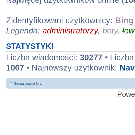
Najwięcej użytkowników online (
16
Zidentyfikowani użytkownicy:
Bing
Legenda:
administratorzy
,
boty
,
łow
STATYSTYKI
Liczba wiadomości:
30277
• Liczb
1007
• Najnowszy użytkownik:
Nav
Strona główna forum
Powe