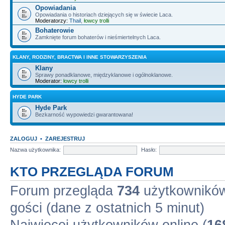
Opowiadania
Opowiadania o historiach dziejących się w świecie Laca.
Moderatorzy:
Thail
,
łowcy trolli
Bohaterowie
Zamknięte forum bohaterów i nieśmiertelnych Laca.
KLANY, RODZINY, BRACTWA I INNE STOWARZYSZENIA
Klany
Sprawy ponadklanowe, międzyklanowe i ogólnoklanowe.
Moderator:
łowcy trolli
HYDE PARK
Hyde Park
Bezkarność wypowiedzi gwarantowana!
ZALOGUJ
•
ZAREJESTRUJ
Nazwa użytkownika:
Hasło:
KTO PRZEGLĄDA FORUM
Forum przegląda
734
użytkowników 
gości (dane z ostatnich 5 minut)