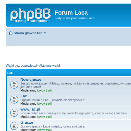
Forum Laca
Jedyne oficjalne forum Laca
Strona główna forum
Wątki bez odpowiedzi
•
Aktywne wątki
LAC
Nowicjusze
Jesteś nowicjuszem? Masz pytania, na które nie znalazłeś odpowiedzi w po
jest dla Ciebie!
Moderator:
łowcy trolli
Lac
Ogólne forum o Lacu, otwarte dla wszystkich.
Moderator:
łowcy trolli
www.lac.pl
Forum dotyczące naszej strony www, księga gości, księga skarg i zażaleń.
Moderator:
łowcy trolli
Gracze
Sprawy graczy Laca i między graczami Laca.
Moderator:
łowcy trolli