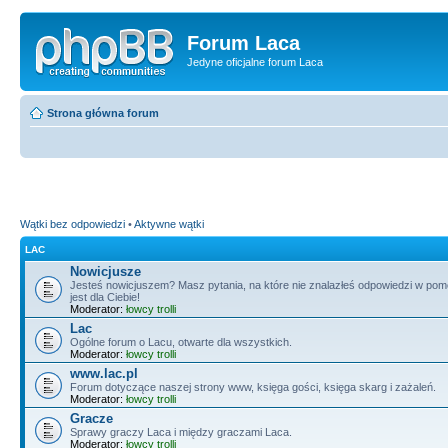
Forum Laca
Jedyne oficjalne forum Laca
Strona główna forum
Wątki bez odpowiedzi
•
Aktywne wątki
LAC
Nowicjusze
Jesteś nowicjuszem? Masz pytania, na które nie znalazłeś odpowiedzi w po
jest dla Ciebie!
Moderator:
łowcy trolli
Lac
Ogólne forum o Lacu, otwarte dla wszystkich.
Moderator:
łowcy trolli
www.lac.pl
Forum dotyczące naszej strony www, księga gości, księga skarg i zażaleń.
Moderator:
łowcy trolli
Gracze
Sprawy graczy Laca i między graczami Laca.
Moderator:
łowcy trolli