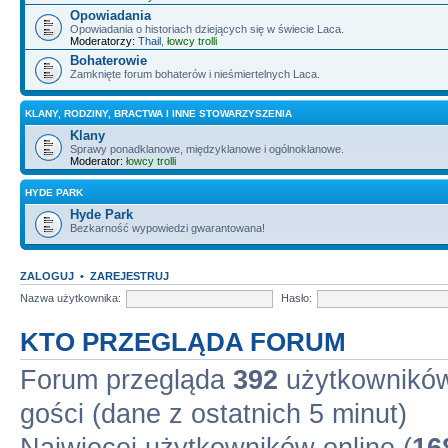
Opowiadania
Opowiadania o historiach dziejących się w świecie Laca.
Moderatorzy:
Thail
,
łowcy trolli
Bohaterowie
Zamknięte forum bohaterów i nieśmiertelnych Laca.
KLANY, RODZINY, BRACTWA I INNE STOWARZYSZENIA
Klany
Sprawy ponadklanowe, międzyklanowe i ogólnoklanowe.
Moderator:
łowcy trolli
HYDE PARK
Hyde Park
Bezkarność wypowiedzi gwarantowana!
ZALOGUJ
•
ZAREJESTRUJ
Nazwa użytkownika:
Hasło:
KTO PRZEGLĄDA FORUM
Forum przegląda
392
użytkowników 
gości (dane z ostatnich 5 minut)