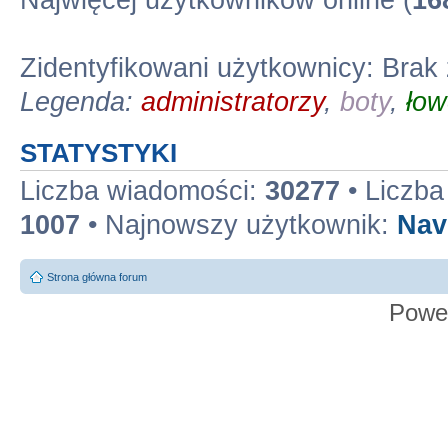
Najwięcej użytkowników online (
16
Zidentyfikowani użytkownicy: Brak
Legenda:
administratorzy
,
boty
,
łow
STATYSTYKI
Liczba wiadomości:
30277
• Liczb
1007
• Najnowszy użytkownik:
Nav
Strona główna forum
Powe