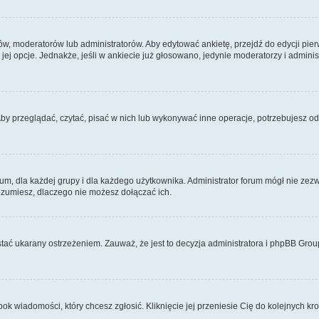
, moderatorów lub administratorów. Aby edytować ankietę, przejdź do edycji pierw
 jej opcje. Jednakże, jeśli w ankiecie już głosowano, jedynie moderatorzy i admin
Aby przeglądać, czytać, pisać w nich lub wykonywać inne operacje, potrzebujesz 
 dla każdej grupy i dla każdego użytkownika. Administrator forum mógł nie zezwo
rozumiesz, dlaczego nie możesz dołączać ich.
tać ukarany ostrzeżeniem. Zauważ, że jest to decyzja administratora i phpBB Grou
bok wiadomości, który chcesz zgłosić. Kliknięcie jej przeniesie Cię do kolejnych 