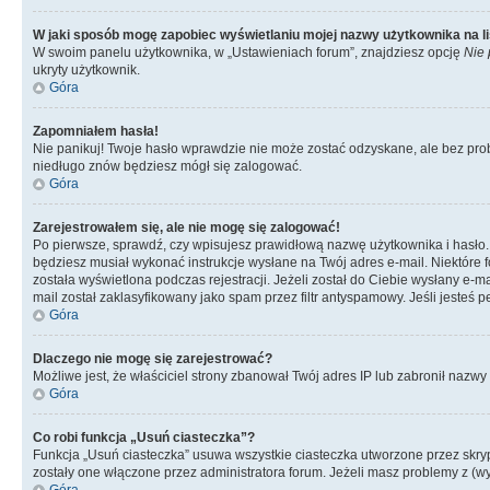
W jaki sposób mogę zapobiec wyświetlaniu mojej nazwy użytkownika na l
W swoim panelu użytkownika, w „Ustawieniach forum”, znajdziesz opcję
Nie 
ukryty użytkownik.
Góra
Zapomniałem hasła!
Nie panikuj! Twoje hasło wprawdzie nie może zostać odzyskane, ale bez pro
niedługo znów będziesz mógł się zalogować.
Góra
Zarejestrowałem się, ale nie mogę się zalogować!
Po pierwsze, sprawdź, czy wpisujesz prawidłową nazwę użytkownika i hasło. Jeś
będziesz musiał wykonać instrukcje wysłane na Twój adres e-mail. Niektóre 
została wyświetlona podczas rejestracji. Jeżeli został do Ciebie wysłany e-
mail został zaklasyfikowany jako spam przez filtr antyspamowy. Jeśli jesteś 
Góra
Dlaczego nie mogę się zarejestrować?
Możliwe jest, że właściciel strony zbanował Twój adres IP lub zabronił nazwy 
Góra
Co robi funkcja „Usuń ciasteczka”?
Funkcja „Usuń ciasteczka” usuwa wszystkie ciasteczka utworzone przez skrypt
zostały one włączone przez administratora forum. Jeżeli masz problemy z (
Góra