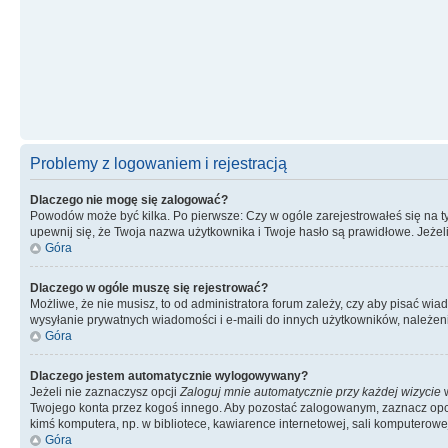
Problemy z logowaniem i rejestracją
Dlaczego nie mogę się zalogować?
Powodów może być kilka. Po pierwsze: Czy w ogóle zarejestrowałeś się na tym 
upewnij się, że Twoja nazwa użytkownika i Twoje hasło są prawidłowe. Jeżeli
Góra
Dlaczego w ogóle muszę się rejestrować?
Możliwe, że nie musisz, to od administratora forum zależy, czy aby pisać wi
wysyłanie prywatnych wiadomości i e-maili do innych użytkowników, należenie
Góra
Dlaczego jestem automatycznie wylogowywany?
Jeżeli nie zaznaczysz opcji
Zaloguj mnie automatycznie przy każdej wizycie
w
Twojego konta przez kogoś innego. Aby pozostać zalogowanym, zaznacz opcję
kimś komputera, np. w bibliotece, kawiarence internetowej, sali komputerowej w 
Góra