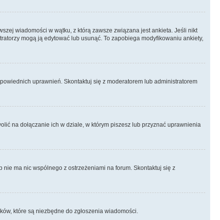
szej wiadomości w wątku, z którą zawsze związana jest ankieta. Jeśli nikt
istratorzy mogą ją edytować lub usunąć. To zapobiega modyfikowaniu ankiety,
odpowiednich uprawnień. Skontaktuj się z moderatorem lub administratorem
lić na dołączanie ich w dziale, w którym piszesz lub przyznać uprawnienia
p nie ma nic wspólnego z ostrzeżeniami na forum. Skontaktuj się z
kroków, które są niezbędne do zgłoszenia wiadomości.