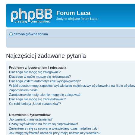
Forum Laca
Jedyne oficjalne forum Laca
Strona główna forum
Najczęściej zadawane pytania
Problemy z logowaniem i rejestracją
Dlaczego nie mogę się zalogować?
Dlaczego w ogóle muszę się rejestrować?
Dlaczego jestem automatycznie wylogowywany?
W jaki sposób mogę zapobiec wyświetlaniu mojej nazwy użytkownika na liście użytk
Zapomniałem hasła!
Zarejestrowałem się, ale nie mogę się zalogować!
Dlaczego nie mogę się zarejestrować?
Co robi funkcja „Usuń ciasteczka”?
Ustawienia użytkowników
Jak zmienić moje ustawienia?
Czasy wyświetlane na forum są nieprawidłowe!
Zmieniłem strefę czasową, a wyświetlany czas nadal jest zły!
Jak mogę wyświetlić obrazek przy mojej nazwie użytkownika?