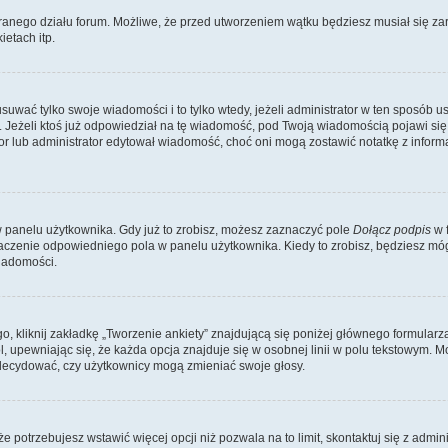
branego działu forum. Możliwe, że przed utworzeniem wątku będziesz musiał się za
etach itp.
suwać tylko swoje wiadomości i to tylko wtedy, jeżeli administrator w ten sposób 
eżeli ktoś już odpowiedział na tę wiadomość, pod Twoją wiadomością pojawi się info
derator lub administrator edytował wiadomość, choć oni mogą zostawić notatkę z inf
 panelu użytkownika. Gdy już to zrobisz, możesz zaznaczyć pole
Dołącz podpis
w 
czenie odpowiedniego pola w panelu użytkownika. Kiedy to zrobisz, będziesz mó
iadomości.
 kliknij zakładkę „Tworzenie ankiety” znajdującą się poniżej głównego formularza;
, upewniając się, że każda opcja znajduje się w osobnej linii w polu tekstowym. M
adecydować, czy użytkownicy mogą zmieniać swoje głosy.
 że potrzebujesz wstawić więcej opcji niż pozwala na to limit, skontaktuj się z admin