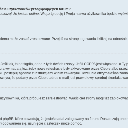
iście użytkowników przeglądających forum?
pokazuj, że jestem online
. Włącz tę opcję i Twoja nazwa użytkownika będzie wyświe
blemu może zostać zresetowane. Przejdź na stronę logowania i kliknij na odnośni
li tak, to nastąpiła jedna z tych dwóch rzeczy: Jeśli COPPA jest włączone, a Ty po
fora wymagają też, żeby nowe rejestracje były aktywowane przez Ciebie albo przez
mail, postępuj zgodnie z instrukcjami w nim zawartymi. Jeżeli nie otrzymałeś/aś ż
pewny/a, że podany przez Ciebie adres e-mail jest prawidłowy, spróbuj skontaktować
użytkownika, którą próbujesz zarejestrować. Właściciel strony mógł też zablokować 
 phpBB, które powodują, że jesteś nadal zalogowany na forum. Dostarczają one równ
wy)logowaniem się, usunięcie ciasteczek może pomóc.