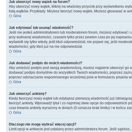
Jak utworzyć nowy wątek na forum?
Aby utworzyć nowy wątek, kliknij na właściwy przycisk przy wyświetlaniu wy
listą wątków. Przykłady: Możesz tworzyć nowy wątek, Możesz głosować w anki
Góra
Jak edytować lub usunąć wiadomość?
Jeśli nie jesteś administratorem lub moderatorem forum, możesz edytować i u
przy wybranej wiadomości, czasami tylko przez pewien czas po jej napisaniu. J
wyświetli się tylko wtedy, jeśli ktoś odpowiedział; nie pojawi się, jeśli mo
wiadomości, gdy ktoś już na nie odpowiedział.
Góra
Jak dodawać podpis do moich wiadomości?
Aby umieścić podpis pod swoją wiadomością, musisz najpierw utworzyć go w
dodawać podpis domyślnie do wszystkich Twoich wiadomości, poprzez zazna
poprzez odznaczanie wspomnianego wcześniej pola w formularzu pisania w
Góra
Jak utworzyć ankietę?
Kiedy tworzysz nowy wątek lub edytujesz pierwszą wiadomość już istniejącego,
tworzyć ankiety. Wprowadź tytuł i co najmniej dwie opcje do odpowiednich pól
czas trwania ankiety wyrażony w dniach (0 oznacza brak limitu) i w końcu z
Góra
Dlaczego nie mogę wybrać więcej opcji?
Limit opcji w ankiecie jest ustalany przez administratora forum. Jeśli sądzisz,