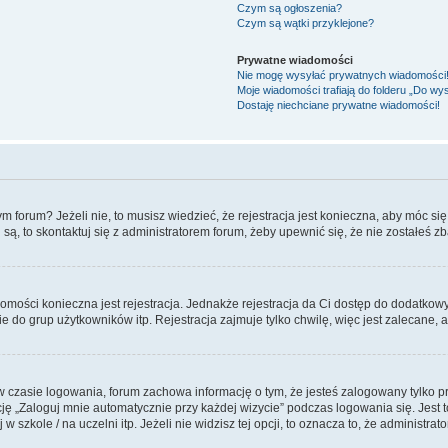
Czym są ogłoszenia?
Czym są wątki przyklejone?
Prywatne wiadomości
Nie mogę wysyłać prywatnych wiadomości
Moje wiadomości trafiają do folderu „Do wy
Dostaję niechciane prywatne wiadomości!
forum? Jeżeli nie, to musisz wiedzieć, że rejestracja jest konieczna, aby móc się 
 są, to skontaktuj się z administratorem forum, żeby upewnić się, że nie zostałeś
adomości konieczna jest rejestracja. Jednakże rejestracja da Ci dostęp do dodatko
 do grup użytkowników itp. Rejestracja zajmuje tylko chwilę, więc jest zalecane, 
 czasie logowania, forum zachowa informację o tym, że jesteś zalogowany tylko p
 „Zaloguj mnie automatycznie przy każdej wizycie” podczas logowania się. Jest to
szkole / na uczelni itp. Jeżeli nie widzisz tej opcji, to oznacza to, że administrato