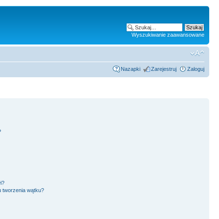
Wyszukiwanie zaawansowane
Nazapki
Zarejestruj
Zaloguj
?
i?
u tworzenia wątku?