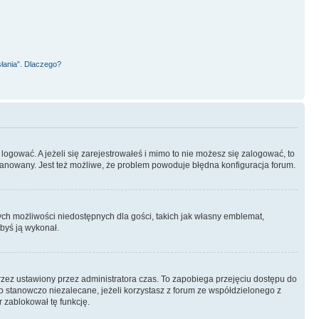
!
słania”. Dlaczego?
logować. A jeżeli się zarejestrowałeś i mimo to nie możesz się zalogować, to
 zbanowany. Jest też możliwe, że problem powoduje błędna konfiguracja forum.
wych możliwości niedostępnych dla gości, takich jak własny emblemat,
abyś ją wykonał.
rzez ustawiony przez administratora czas. To zapobiega przejęciu dostępu do
 stanowczo niezalecane, jeżeli korzystasz z forum ze współdzielonego z
r zablokował tę funkcję.