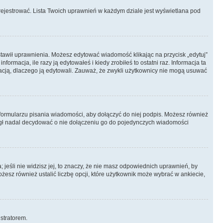
rejestrować. Lista Twoich uprawnień w każdym dziale jest wyświetlana pod
ustawił uprawnienia. Możesz edytować wiadomość klikając na przycisk „edytuj”
rmacja, ile razy ją edytowałeś i kiedy zrobiłeś to ostatni raz. Informacja ta
ormacją, dlaczego ją edytowali. Zauważ, że zwykli użytkownicy nie mogą usuwać
formularzu pisania wiadomości, aby dołączyć do niej podpis. Możesz również
gł nadal decydować o nie dołączeniu go do pojedynczych wiadomości
 jeśli nie widzisz jej, to znaczy, że nie masz odpowiednich uprawnień, by
ożesz również ustalić liczbę opcji, które użytkownik może wybrać w ankiecie,
istratorem.