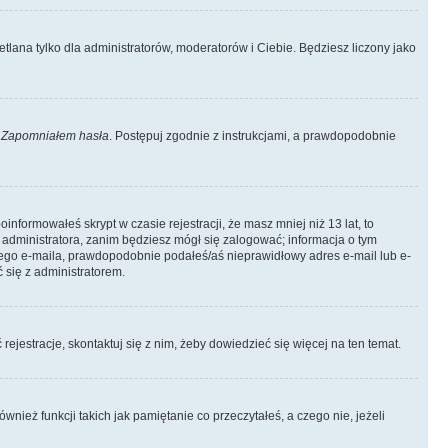
tlana tylko dla administratorów, moderatorów i Ciebie. Będziesz liczony jako
k
Zapomniałem hasła
. Postępuj zgodnie z instrukcjami, a prawdopodobnie
informowałeś skrypt w czasie rejestracji, że masz mniej niż 13 lat, to
 administratora, zanim będziesz mógł się zalogować; informacja o tym
adnego e-maila, prawdopodobnie podałeś/aś nieprawidłowy adres e-mail lub e-
 się z administratorem.
rejestracje, skontaktuj się z nim, żeby dowiedzieć się więcej na ten temat.
ież funkcji takich jak pamiętanie co przeczytałeś, a czego nie, jeżeli