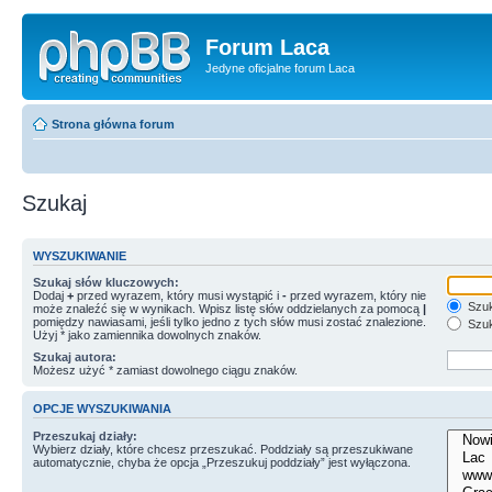
Forum Laca
Jedyne oficjalne forum Laca
Strona główna forum
Szukaj
WYSZUKIWANIE
Szukaj słów kluczowych:
Dodaj
+
przed wyrazem, który musi wystąpić i
-
przed wyrazem, który nie
Szuk
może znaleźć się w wynikach. Wpisz listę słów oddzielanych za pomocą
|
pomiędzy nawiasami, jeśli tylko jedno z tych słów musi zostać znalezione.
Szuk
Użyj * jako zamiennika dowolnych znaków.
Szukaj autora:
Możesz użyć * zamiast dowolnego ciągu znaków.
OPCJE WYSZUKIWANIA
Przeszukaj działy:
Wybierz działy, które chcesz przeszukać. Poddziały są przeszukiwane
automatycznie, chyba że opcja „Przeszukuj poddziały” jest wyłączona.