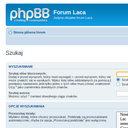
Forum Laca
Jedyne oficjalne forum Laca
Strona główna forum
Szukaj
WYSZUKIWANIE
Szukaj słów kluczowych:
Dodaj
+
przed wyrazem, który musi wystąpić i
-
przed wyrazem, który nie
Szuk
może znaleźć się w wynikach. Wpisz listę słów oddzielanych za pomocą
|
pomiędzy nawiasami, jeśli tylko jedno z tych słów musi zostać znalezione.
Szuk
Użyj * jako zamiennika dowolnych znaków.
Szukaj autora:
Możesz użyć * zamiast dowolnego ciągu znaków.
OPCJE WYSZUKIWANIA
Przeszukaj działy:
Wybierz działy, które chcesz przeszukać. Poddziały są przeszukiwane
automatycznie, chyba że opcja „Przeszukuj poddziały” jest wyłączona.