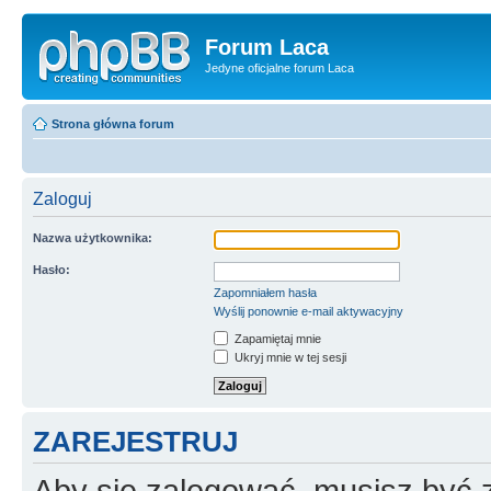
Forum Laca
Jedyne oficjalne forum Laca
Strona główna forum
Zaloguj
Nazwa użytkownika:
Hasło:
Zapomniałem hasła
Wyślij ponownie e-mail aktywacyjny
Zapamiętaj mnie
Ukryj mnie w tej sesji
ZAREJESTRUJ
Aby się zalogować, musisz być z