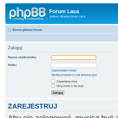
Forum Laca
Jedyne oficjalne forum Laca
Strona główna forum
Zaloguj
Nazwa użytkownika:
Hasło:
Zapomniałem hasła
Wyślij ponownie e-mail aktywacyjny
Zapamiętaj mnie
Ukryj mnie w tej sesji
ZAREJESTRUJ
Aby się zalogować, musisz być z