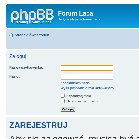
Forum Laca
Jedyne oficjalne forum Laca
Strona główna forum
Zaloguj
Nazwa użytkownika:
Hasło:
Zapomniałem hasła
Wyślij ponownie e-mail aktywacyjny
Zapamiętaj mnie
Ukryj mnie w tej sesji
ZAREJESTRUJ
Aby się zalogować, musisz być z