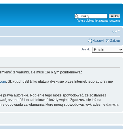
Wyszukiwanie zaawansowane
Nazapki
Zaloguj
Język:
 zmienić te warunki, ale musi Cię o tym poinformować.
.com
. Skrypt phpBB tylko ułatwia dyskusje przez Internet, jego autorzy nie
ze prawa autorskie. Robienie tego może spowodować, że zostaniesz
ać, przenieść lub zablokować każdy wątek. Zgadzasz się też na
pBB nie odpowiada za włamania, które mogą spowodować wykradzenie danych.