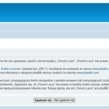
 na nie nie zgadzasz, opuść i nie korzystaj z „Forum Laca”. „Forum Laca” ma prawo
 Public License
” (zwanej też „GPL”) i możliwym do pobrania ze strony
www.phpbb
cej informacji o skrypcie phpBB można znaleźć na stronie
www.phpbb.com
.
zerczym, propagującym treści niezgodne z polskim prawem lub naruszających cud
owaniu. Zgadzasz się, że „Forum Laca” ma prawo w każdej chwili usunąć, edytow
te nie będą przekazywane nikomu bez Twojej zgody, ale ani „Forum Laca” ani ph