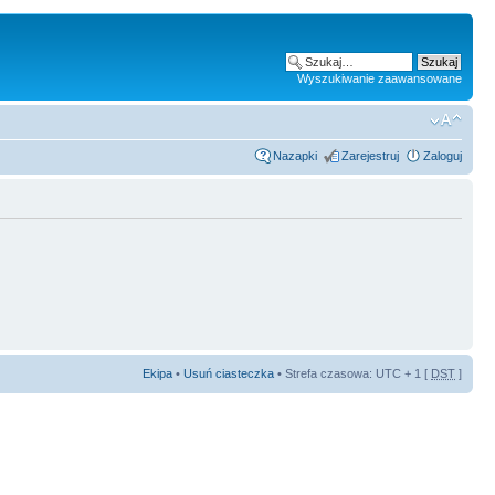
Wyszukiwanie zaawansowane
Nazapki
Zarejestruj
Zaloguj
Ekipa
•
Usuń ciasteczka
• Strefa czasowa: UTC + 1 [
DST
]