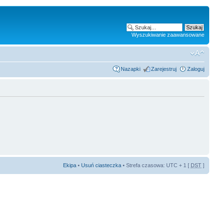
Wyszukiwanie zaawansowane
Nazapki
Zarejestruj
Zaloguj
Ekipa
•
Usuń ciasteczka
• Strefa czasowa: UTC + 1 [
DST
]