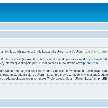
 na nie nie zgadzasz, opuść i nie korzystaj z „Forum Laca”. „Forum Laca” ma prawo
 Public License
” (zwanej też „GPL”) i możliwym do pobrania ze strony
www.phpbb
cej informacji o skrypcie phpBB można znaleźć na stronie
www.phpbb.com
.
zerczym, propagującym treści niezgodne z polskim prawem lub naruszających cud
owaniu. Zgadzasz się, że „Forum Laca” ma prawo w każdej chwili usunąć, edytow
te nie będą przekazywane nikomu bez Twojej zgody, ale ani „Forum Laca” ani ph