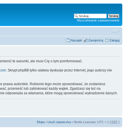
Wyszukiwanie zaawansowane
Nazapki
Zarejestruj
Zaloguj
 zmienić te warunki, ale musi Cię o tym poinformować.
.com
. Skrypt phpBB tylko ułatwia dyskusje przez Internet, jego autorzy nie
ze prawa autorskie. Robienie tego może spowodować, że zostaniesz
ać, przenieść lub zablokować każdy wątek. Zgadzasz się też na
pBB nie odpowiada za włamania, które mogą spowodować wykradzenie danych.
Ekipa
•
Usuń ciasteczka
• Strefa czasowa: UTC + 1 [
DST
]