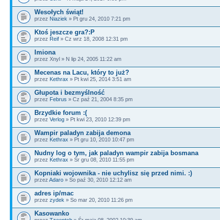
Wesołych świąt!
przez
Niaziek
» Pt gru 24, 2010 7:21 pm
Ktoś jeszcze gra?:P
przez
Reif
» Cz wrz 18, 2008 12:31 pm
Imiona
przez Xnyl » N lip 24, 2005 11:22 am
Mecenas na Lacu, który to już?
przez
Kethrax
» Pt kwi 25, 2014 3:51 am
Głupota i bezmyślność
przez
Februs
» Cz paź 21, 2004 8:35 pm
Brzydkie forum :(
przez
Verlog
» Pt kwi 23, 2010 12:39 pm
Wampir paladyn zabija demona
przez
Kethrax
» Pt gru 10, 2010 10:47 pm
Nudny log o tym, jak paladyn wampir zabija bosmana
przez
Kethrax
» Śr gru 08, 2010 11:55 pm
Kopniaki wojownika - nie uchylisz się przed nimi. :)
przez
Adaro
» So paź 30, 2010 12:12 am
adres ip/mac
przez
zydek
» So mar 20, 2010 11:26 pm
Kasowanko
przez
Tzeentch
» Śr maja 08, 2002 10:39 am