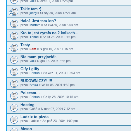
przez
Val
» N cze 01, 2008 12:28 pm
Takie tam :)
przez
joerg
» Śr sty 30, 2008 12:21 am
Halo1 Jest tam kto?
przez
Morfoth
» Śr kwi 30, 2008 5:54 am
Kto to jest zyrafa na 2 kolkach...
przez
Thiruel
» Śr lut 23, 2005 1:16 pm
Testy
przez
Lam
» N gru 16, 2007 1:15 am
Nie mam przyjaciół.
przez
Val
» N gru 16, 2007 7:36 pm
Gify i giffy
przez
Februs
» So wrz 11, 2004 10:03 am
BUDOWNICZY!!!!!
przez
Broka
» Wt lis 06, 2001 4:32 pm
Polecam...
przez
Februs
» Cz lip 28, 2005 10:15 am
Hosting
przez Gość » N mar 07, 2004 7:42 pm
Ludzix to pizda
przez Ladzix » So paź 23, 2004 1:02 pm
Akson