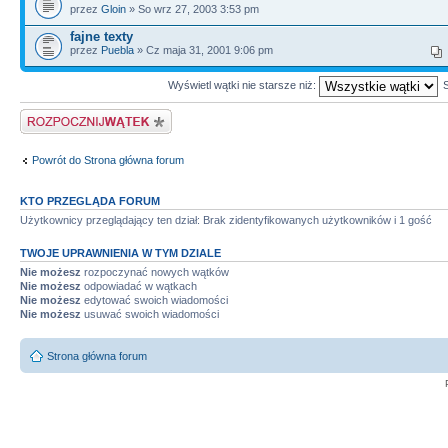
przez
Gloin
» So wrz 27, 2003 3:53 pm
fajne texty
przez
Puebla
» Cz maja 31, 2001 9:06 pm
Wyświetl wątki nie starsze niż:
Napisz wątek
Powrót do Strona główna forum
KTO PRZEGLĄDA FORUM
Użytkownicy przeglądający ten dział: Brak zidentyfikowanych użytkowników i 1 gość
TWOJE UPRAWNIENIA W TYM DZIALE
Nie możesz
rozpoczynać nowych wątków
Nie możesz
odpowiadać w wątkach
Nie możesz
edytować swoich wiadomości
Nie możesz
usuwać swoich wiadomości
Strona główna forum