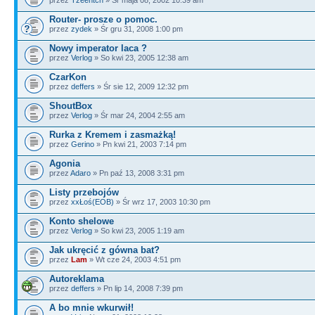
Router- prosze o pomoc.
przez
zydek
» Śr gru 31, 2008 1:00 pm
Nowy imperator laca ?
przez
Verlog
» So kwi 23, 2005 12:38 am
CzarKon
przez
deffers
» Śr sie 12, 2009 12:32 pm
ShoutBox
przez
Verlog
» Śr mar 24, 2004 2:55 am
Rurka z Kremem i zasmażką!
przez
Gerino
» Pn kwi 21, 2003 7:14 pm
Agonia
przez
Adaro
» Pn paź 13, 2008 3:31 pm
Listy przebojów
przez
xxŁoś(EOB)
» Śr wrz 17, 2003 10:30 pm
Konto shelowe
przez
Verlog
» So kwi 23, 2005 1:19 am
Jak ukręcić z gówna bat?
przez
Lam
» Wt cze 24, 2003 4:51 pm
Autoreklama
przez
deffers
» Pn lip 14, 2008 7:39 pm
A bo mnie wkurwił!