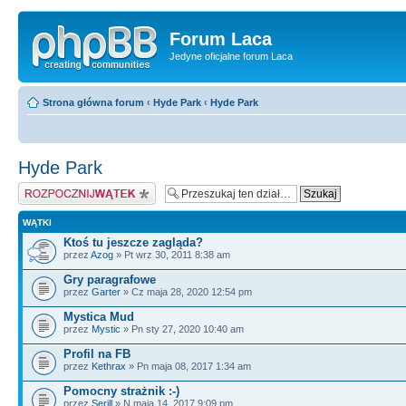
Forum Laca
Jedyne oficjalne forum Laca
Strona główna forum
‹
Hyde Park
‹
Hyde Park
Hyde Park
Napisz wątek
WĄTKI
Ktoś tu jeszcze zagląda?
przez
Azog
» Pt wrz 30, 2011 8:38 am
Gry paragrafowe
przez
Garter
» Cz maja 28, 2020 12:54 pm
Mystica Mud
przez
Mystic
» Pn sty 27, 2020 10:40 am
Profil na FB
przez
Kethrax
» Pn maja 08, 2017 1:34 am
Pomocny strażnik :-)
przez
Serill
» N maja 14, 2017 9:09 pm