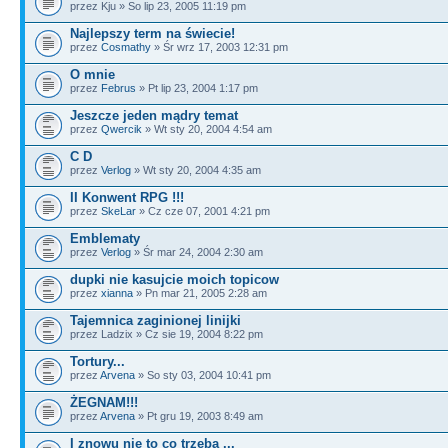
przez Kju » So lip 23, 2005 11:19 pm
Najlepszy term na świecie!
przez
Cosmathy
» Śr wrz 17, 2003 12:31 pm
O mnie
przez
Februs
» Pt lip 23, 2004 1:17 pm
Jeszcze jeden mądry temat
przez
Qwercik
» Wt sty 20, 2004 4:54 am
C D
przez
Verlog
» Wt sty 20, 2004 4:35 am
II Konwent RPG !!!
przez
SkeLar
» Cz cze 07, 2001 4:21 pm
Emblematy
przez
Verlog
» Śr mar 24, 2004 2:30 am
dupki nie kasujcie moich topicow
przez
xianna
» Pn mar 21, 2005 2:28 am
Tajemnica zaginionej linijki
przez Ladzix » Cz sie 19, 2004 8:22 pm
Tortury...
przez
Arvena
» So sty 03, 2004 10:41 pm
ŻEGNAM!!!
przez
Arvena
» Pt gru 19, 2003 8:49 am
I znowu nie to co trzeba ...