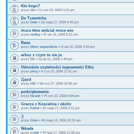
Kto kogo?
przez
Val
» Cz cze 24, 2004 3:02 pm
Do Tzeentcha
przez
Delin
» So maja 27, 2006 6:36 pm
moze ktos widzial moze wie
przez
nedlog
» Śr sie 16, 2006 6:12 pm
Rasa
przez
Mistrz wojowników
» N sie 20, 2006 3:18 pm
arbuz z czym to sie je.
przez
Eth
» So lip 01, 2006 2:48 pm
Odnośnie czytelności wypowiedzi Etha
przez
joerg
» N cze 25, 2006 11:41 am
Zjazd
przez
Nifir
» Wt cze 27, 2006 10:46 am
podziękowania
przez
Nicade
» Pt cze 23, 2006 8:08 pm
Gracze z Koszalina i okolic
przez
Kathal
» Śr maja 17, 2006 3:11 pm
:)
przez
Gloin
» Wt maja 16, 2006 10:33 am
Nikade
przez
zydek
» Pn kwi 17, 2006 11:08 pm