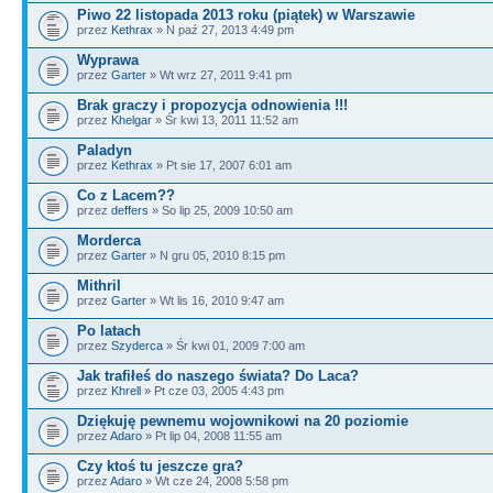
Piwo 22 listopada 2013 roku (piątek) w Warszawie
przez
Kethrax
» N paź 27, 2013 4:49 pm
Wyprawa
przez
Garter
» Wt wrz 27, 2011 9:41 pm
Brak graczy i propozycja odnowienia !!!
przez
Khelgar
» Śr kwi 13, 2011 11:52 am
Paladyn
przez
Kethrax
» Pt sie 17, 2007 6:01 am
Co z Lacem??
przez
deffers
» So lip 25, 2009 10:50 am
Morderca
przez
Garter
» N gru 05, 2010 8:15 pm
Mithril
przez
Garter
» Wt lis 16, 2010 9:47 am
Po latach
przez
Szyderca
» Śr kwi 01, 2009 7:00 am
Jak trafiłeś do naszego świata? Do Laca?
przez
Khrell
» Pt cze 03, 2005 4:43 pm
Dziękuję pewnemu wojownikowi na 20 poziomie
przez
Adaro
» Pt lip 04, 2008 11:55 am
Czy ktoś tu jeszcze gra?
przez
Adaro
» Wt cze 24, 2008 5:58 pm