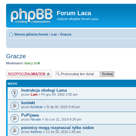
Forum Laca
Jedyne oficjalne forum Laca
Strona główna forum
‹
Lac
‹
Gracze
Gracze
Moderator:
łowcy trolli
Napisz wątek
WĄTKI
Instrukcja obsługi Lama
przez
Lam
» Pn gru 09, 2002 2:05 am
kontakt
przez
Achdrak
» Śr lip 30, 2025 9:49 pm
PoPijawa
przez
Nicade
» So cze 21, 2014 9:28 pm
psionicy mogą rozpraszać tylko siebie
przez
Kethrax
» Cz lut 26, 2015 1:40 am