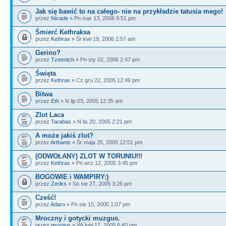
Jak się bawić to na całego- nie na przykładzie tatusia mego!
przez
Nicade
» Pn mar 13, 2006 9:51 pm
Śmierć Kethraksa
przez
Kethrax
» Śr kwi 19, 2006 2:57 am
Gerino?
przez
Tzeentch
» Pn sty 02, 2006 2:47 pm
Święta
przez
Kethrax
» Cz gru 22, 2005 12:49 pm
Bitwa
przez
Eth
» N lip 03, 2005 12:35 am
Zlot Laca
przez
Tarabas
» N lis 20, 2005 2:21 pm
A może jakiś zlot?
przez
Arthanis
» Śr maja 25, 2005 12:51 pm
(ODWOŁANY) ZLOT W TORUNIU!!!
przez
Kethrax
» Pn wrz 12, 2005 3:45 pm
BOGOWIE i WAMPIRY:)
przez
Zeriks
» So sie 27, 2005 3:26 pm
Cześć!
przez
Adaro
» Pn sie 15, 2005 1:07 pm
Mroczny i gotycki muzgus.
przez
muzgus
» Wt kwi 12, 2005 6:40 pm