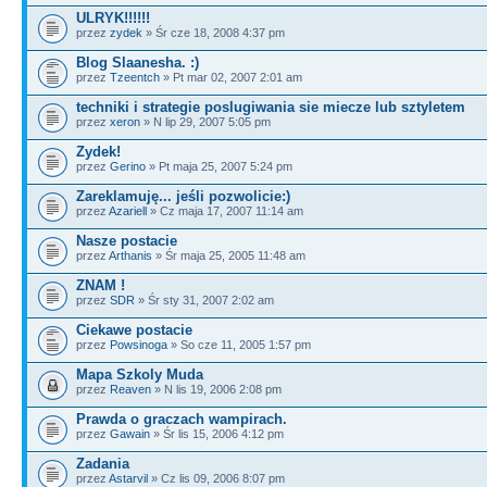
ULRYK!!!!!!
przez
zydek
» Śr cze 18, 2008 4:37 pm
Blog Slaanesha. :)
przez
Tzeentch
» Pt mar 02, 2007 2:01 am
techniki i strategie poslugiwania sie miecze lub sztyletem
przez
xeron
» N lip 29, 2007 5:05 pm
Zydek!
przez
Gerino
» Pt maja 25, 2007 5:24 pm
Zareklamuję... jeśli pozwolicie:)
przez
Azariell
» Cz maja 17, 2007 11:14 am
Nasze postacie
przez
Arthanis
» Śr maja 25, 2005 11:48 am
ZNAM !
przez
SDR
» Śr sty 31, 2007 2:02 am
Ciekawe postacie
przez
Powsinoga
» So cze 11, 2005 1:57 pm
Mapa Szkoly Muda
przez
Reaven
» N lis 19, 2006 2:08 pm
Prawda o graczach wampirach.
przez
Gawain
» Śr lis 15, 2006 4:12 pm
Zadania
przez
Astarvil
» Cz lis 09, 2006 8:07 pm