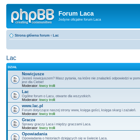
Forum Laca
Jedyne oficjalne forum Laca
Strona główna forum
‹
Lac
Lac
DZIAŁ
Nowicjusze
Jesteś nowicjuszem? Masz pytania, na które nie znalazłeś odpowiedzi w po
jest dla Ciebie!
Moderator:
łowcy trolli
Lac
Ogólne forum o Lacu, otwarte dla wszystkich.
Moderator:
łowcy trolli
www.lac.pl
Forum dotyczące naszej strony www, księga gości, księga skarg i zażaleń.
Moderator:
łowcy trolli
Gracze
Sprawy graczy Laca i między graczami Laca.
Moderator:
łowcy trolli
Opowiadania
Opowiadania o historiach dziejących się w świecie Laca.