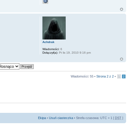
Achdrak
Wiadomości:
6
Dołączył(a):
Pt lis 19, 2010 9:16 pm
Wiadomości: 55 •
Strona
2
z
2
•
1
2
Ekipa
•
Usuń ciasteczka
• Strefa czasowa: UTC + 1 [
DST
]