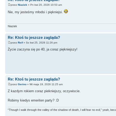
przez
Niaziek
» Pn kwi 20, 2026 10:53 am
Nie, my jesteśmy młodsi i piękniejsi.
Niaziek
Re: Ktoś tu jeszcze zagląda?
przez
Reif
» So kwi 25, 2026 11:26 pm
Życie zaczyna się po 40, ja coraz piękniejszy!
Re: Ktoś tu jeszcze zagląda?
przez
Gerino
» Wt maja 19, 2026 11:25 am
Z kazdym rokiem coraz piekniejszy, oczywiscie.
Robimy kiedys emeriten party? :D
“Though I walk through the valley of the shadow of death, I will fear no evil,” yeah, b