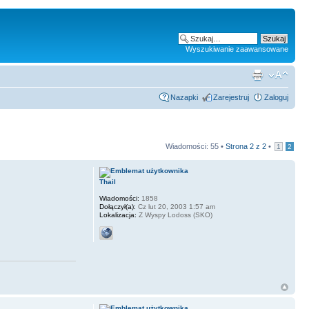
Wyszukiwanie zaawansowane
Nazapki
Zarejestruj
Zaloguj
Wiadomości: 55 •
Strona
2
z
2
•
1
2
Thail
Wiadomości:
1858
Dołączył(a):
Cz lut 20, 2003 1:57 am
Lokalizacja:
Z Wyspy Lodoss (SKO)