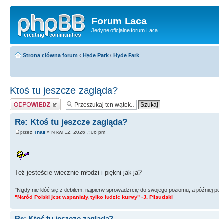
Forum Laca
Jedyne oficjalne forum Laca
Strona główna forum
‹
Hyde Park
‹
Hyde Park
Ktoś tu jeszcze zagląda?
Odpowiedz
Re: Ktoś tu jeszcze zagląda?
przez
Thail
» N kwi 12, 2026 7:06 pm
Też jesteście wiecznie młodzi i piękni jak ja?
"Nigdy nie kłóć się z debilem, najpierw sprowadzi cię do swojego poziomu, a później
"Naród Polski jest wspaniały, tylko ludzie kurwy" -J. Piłsudski
Re: Ktoś tu jeszcze zagląda?