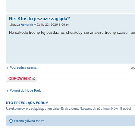
Re: Ktoś tu jeszcze zagląda?
przez
Achdrak
» Cz lip 23, 2026 8:09 pm
No szkoda trochę tej pustki...aż chciałoby się znaleźć trochę czasu i p
Poprzednia strona
Wy
Odpowiedz
Powrót do Hyde Park
KTO PRZEGLĄDA FORUM
Użytkownicy przeglądający ten dział: Brak zidentyfikowanych użytkowników i 5 gości
Strona główna forum