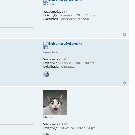
Niaziek
Wiadomości:
147
Dołączył(a):
N maja 25, 2003 7:15 pm
Lokalizacja:
Międzyrzec Podlaski
Reif
łowca trolli
Wiadomości:
590
Dołączył(a):
Śr sty 23, 2002 2:00 am
Lokalizacja:
Warszawa
Gerino
Wiadomości:
2181
Dołączył(a):
Wt wrz 24, 2002 6:23 pm