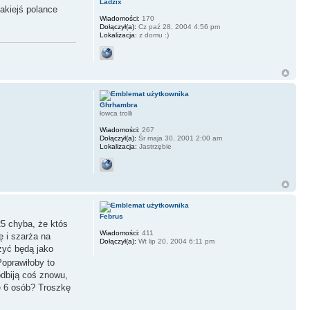
Ladzix
jakiejś polance
Wiadomości:
170
Dołączył(a):
Cz paź 28, 2004 4:56 pm
Lokalizacja:
z domu :)
Ghrhambra
łowca trolli
Wiadomości:
267
Dołączył(a):
Śr maja 30, 2001 2:00 am
Lokalizacja:
Jastrzębie
Februs
25 chyba, że któs
Wiadomości:
411
ę i szarża na
Dołączył(a):
Wt lip 20, 2004 6:11 pm
żyć będą jako
oprawiłoby to
odbiją coś znowu,
e 6 osób? Troszkę