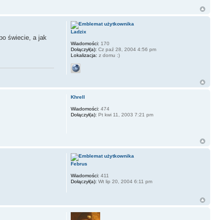
Ladzix
po świecie, a jak
Wiadomości:
170
Dołączył(a):
Cz paź 28, 2004 4:56 pm
Lokalizacja:
z domu :)
Khrell
Wiadomości:
474
Dołączył(a):
Pt kwi 11, 2003 7:21 pm
Februs
Wiadomości:
411
Dołączył(a):
Wt lip 20, 2004 6:11 pm