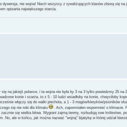
to dywersja, nie wojna! Niech wszyscy z rywalizujących klanów zbiorą się na 
em opisania największego starcia.
 się na jakiejś polance, i ta wojna nie była by 3 na 3 tylko powiedzmy 25 na 
dzone konie i szarża, to z 5 - 10 ludzi wsiadłoby na konie, chwyciłoby kopi
ocześnie włączy się do walki piechota, a 1 - 3 magów/kleryków/psioników słu
zego się nie robi dla klimatu
. Ach, zapomniałen wspomnieć o klimacie. P
i zacznie się wielka bitwa. Wygrani zajmą tereny, rozbudują swe królestwo, p
. No, ale w końcu, jak można nazwać "wojną" bijatykę w której udział bierz