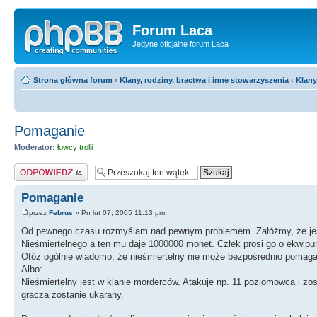
Forum Laca
Jedyne oficjalne forum Laca
Strona główna forum
‹
Klany, rodziny, bractwa i inne stowarzyszenia
‹
Klany
Pomaganie
Moderator:
łowcy trolli
Odpowiedz
Pomaganie
przez
Februs
» Pn lut 07, 2005 11:13 pm
Od pewnego czasu rozmyślam nad pewnym problemem. Załóżmy, że jest kl
Nieśmiertelnego a ten mu daje 1000000 monet. Człek prosi go o ekwipu
Otóz ogólnie wiadomo, że nieśmiertelny nie może bezpośrednio pomag
Albo:
Nieśmiertelny jest w klanie morderców. Atakuje np. 11 poziomowca i zo
gracza zostanie ukarany.