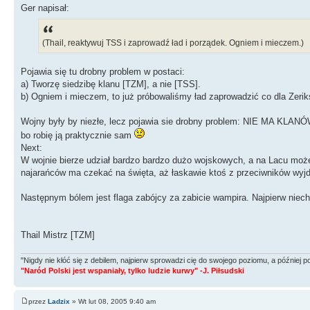
Ger napisał:
(Thail, reaktywuj TSS i zaprowadź ład i porządek. Ogniem i mieczem.)
Pojawia się tu drobny problem w postaci:
a) Tworzę siedzibę klanu [TZM], a nie [TSS].
b) Ogniem i mieczem, to już próbowaliśmy ład zaprowadzić co dla Zerik
Wojny były by niezłe, lecz pojawia sie drobny problem: NIE MA KLANÓW!
bo robię ją praktycznie sam
Next:
W wojnie bierze udział bardzo bardzo dużo wojskowych, a na Lacu może 
najarańców ma czekać na święta, aż łaskawie ktoś z przeciwników wyjd
Następnym bólem jest flaga zabójcy za zabicie wampira. Najpierw niec
Thail Mistrz [TZM]
"Nigdy nie kłóć się z debilem, najpierw sprowadzi cię do swojego poziomu, a później
"Naród Polski jest wspaniały, tylko ludzie kurwy" -J. Piłsudski
przez
Ladzix
» Wt lut 08, 2005 9:40 am