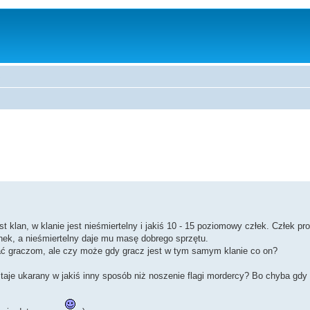
an, w klanie jest nieśmiertelny i jakiś 10 - 15 poziomowy człek. Człek pro
nek, a nieśmiertelny daje mu masę dobrego sprzętu.
ać graczom, ale czy może gdy gracz jest w tym samym klanie co on?
staje ukarany w jakiś inny sposób niż noszenie flagi mordercy? Bo chyba gdy