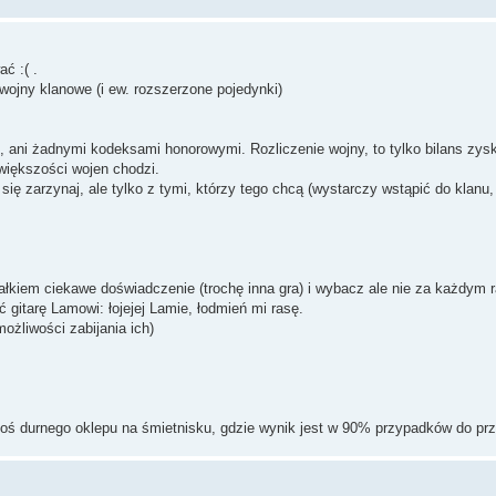
ć :( .
 wojny klanowe (i ew. rozszerzone pojedynki)
i, ani żadnymi kodeksami honorowymi. Rozliczenie wojny, to tylko bilans zyskó
 większości wojen chodzi.
ę zarzynaj, ale tylko z tymi, którzy tego chcą (wystarczy wstąpić do klanu,
łkiem ciekawe doświadczenie (trochę inna gra) i wybacz ale nie za każdym 
gitarę Lamowi: łojejej Lamie, łodmień mi rasę.
ożliwości zabijania ich)
egoś durnego oklepu na śmietnisku, gdzie wynik jest w 90% przypadków do pr