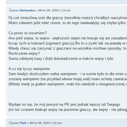
przez
Ghrhambra
» Wt lut 08, 2005 1:13 am
Oj coś straszliwą rzeź dla graczy (wszelkiej maści) chciałbyś naszykowa
Moim zdaniem jeśli robić rzezie, to do tego nadawałyby się chyba tylko
Co przez to rozumiem?
Ano jeśli wojna, to wojna - większość wojen nie kieruje się ani zasadam
licząc tych w ludziach (zgonach graczy).Bo to o zyski tak na prawdę w
Wtedy chesz się zarzynać z graczami na wszelkie możliwe sposoby, to si
Rozliczenie wojny?
Suma zdobytej kasy i (lub) doświadczenia w trakcie wojny i tyle.
A co się tyczy wampirów:
Sam kiedyś skończyłem setkę wampirem - i w sumie było to dla mnie ca
zostanę wampirem (na przykład wbrew mojej woli) mam ochotę zawracać 
(Wtedy kiedy ja grałem wampirem, mało kto wiedział o nieograniczonej m
Wydaje mi się, że mój pomysł na PK jest jednak lepszy od Twojego
(mi też czasem brakuje wojny na poziomie graczy, ale wojny - nie jaki
przez
Thail
» Wt lut 08, 2005 1:24 am