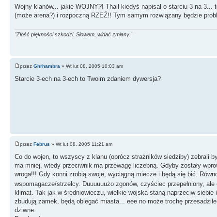
Wojny klanów... jakie WOJNY?! Thail kiedyś napisał o starciu 3 na 3... 
(może arena?) i rozpoczną RZEŹ!! Tym samym rozwiązany będzie probl
"Złość piękności szkodzi. Słowem, widać zmiany."
przez
Ghrhambra
» Wt lut 08, 2005 10:03 am
Starcie 3-ech na 3-ech to Twoim zdaniem dywersja?
przez
Februs
» Wt lut 08, 2005 11:21 am
Co do wojen, to wszyscy z klanu (oprócz strażników siedziby) zebrali by
ma mniej, wtedy przeciwnik ma przewagę liczebną. Gdyby zostały wprowa
wroga!!! Gdy konni zrobią swoje, wyciągną miecze i będą się bić. Równ
wspomagacze/strzelcy. Duuuuuużo zgonów, czyściec przepełniony, ale c
klimat. Tak jak w średniowieczu, wielkie wojska staną naprzeciw siebie 
zbudują zamek, będą oblegać miasta... eee no może trochę przesadziłem
dziwne.