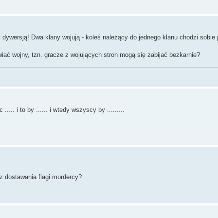
t dywersją! Dwa klany wojują - koleś należący do jednego klanu chodzi sobie 
iać wojny, tzn. gracze z wojujących stron mogą się zabijać bezkarnie?
..... i to by ...... i wtedy wszyscy by .........
 dostawania flagi mordercy?