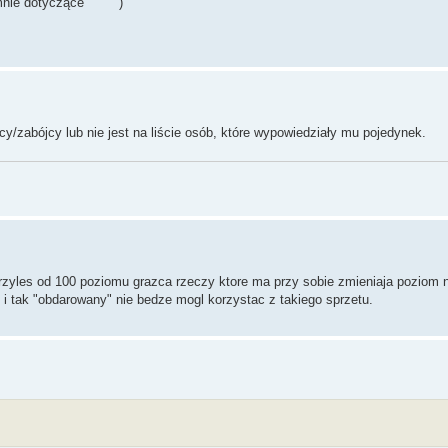
 mnie dotyczące
)
cy/zabójcy lub nie jest na liście osób, które wypowiedziały mu pojedynek.
rzyles od 100 poziomu grazca rzeczy ktore ma przy sobie zmieniaja poziom n
i tak "obdarowany" nie bedze mogl korzystac z takiego sprzetu.