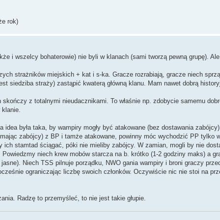
że rok)
także i wszelcy bohaterowie) nie byli w klanach (sami tworzą pewną grupę). A
zych strażników miejskich + kat i s-ka. Gracze rozrabiają, gracze niech sprzą
st siedziba straży) zastąpić kwaterą główną klanu. Mam nawet dobrą historyj
n skończy z totalnymi nieudacznikami. To właśnie np. zdobycie samemu dobr
klanie.
na idea była taka, by wampiry mogły być atakowane (bez dostawania zabójcy)
e mając zabójcy) z BP i tamże atakowane, powinny móc wychodzić PP tylko
by ich stamtad ściągać, póki nie mieliby zabójcy. W zamian, mogli by nie 
. Powiedzmy niech krew mobów starcza na b. krótko (1-2 godziny maks) a g
o jasne). Niech TSS pilnuje porządku, NWO gania wampiry i broni graczy prze
nocześnie ograniczając liczbę swoich członków. Oczywiście nic nie stoi na prz
nia. Radzę to przemyśleć, to nie jest takie głupie.