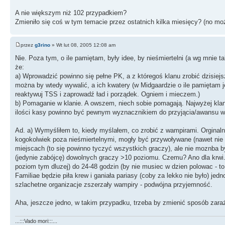
A nie większym niż 102 przypadkiem?
Zmieniło się coś w tym temacie przez ostatnich kilka miesięcy? (no mo
przez
g3rino
» Wt lut 08, 2005 12:08 am
Nie. Poza tym, o ile pamiętam, były idee, by nieśmiertelni (a wg mnie 
że:
a) Wprowadzić powinno się pełne PK, a z któregoś klanu zrobić dzisiejs
można by wtedy wywalić, a ich kwatery (w Midgaardzie o ile pamiętam je
reaktywuj TSS i zaprowadź ład i porządek. Ogniem i mieczem.)
b) Pomaganie w klanie. A owszem, niech sobie pomagają. Najwyżej kla
ilości kasy powinno być pewnym wyznacznikiem do przyjącia/awansu w 
Ad. a) Wymyśliłem to, kiedy myślałem, co zrobić z wampirami. Orginal
kogokolwiek poza nieśmiertelnymi, mogły być przywoływane (nawet ni
miejscach (to się powinno tyczyć wszystkich graczy), ale nie moznba 
(jedynie zabójcę) dowolnych graczy >10 poziomu. Czemu? Ano dla krwi
poziom tym dluzej) do 24-48 godzin (by nie musiec w dzien polowac - t
Familiae będzie piła krew i ganiała pariasy (coby za lekko nie było) jed
szlachetne organizacje zszerzały wampiry - podwójna przyjemność.
Aha, jeszcze jedno, w takim przypadku, trzeba by zmienić sposób zaraża
...:::Vado mori:::...