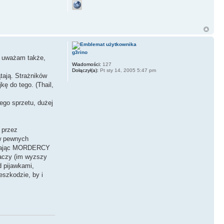
g3rino
le uważam także,
Wiadomości:
127
Dołączył(a):
Pt sty 14, 2005 5:47 pm
tają. Strażników
kę do tego. (Thail,
ego sprzetu, dużej
 przez
 w pewnych
dostając MORDERCY
raczy (im wyzszy
d pijawkami,
eszkodzie, by i