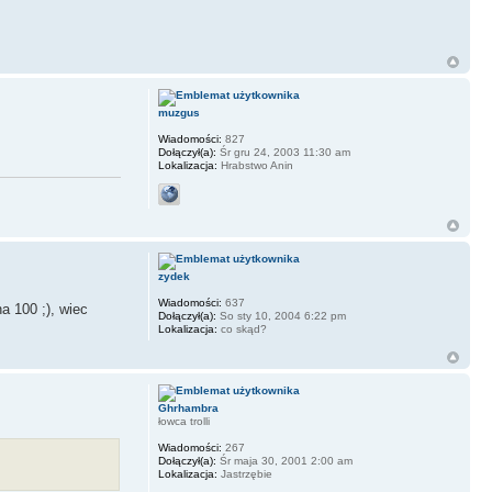
muzgus
Wiadomości:
827
Dołączył(a):
Śr gru 24, 2003 11:30 am
Lokalizacja:
Hrabstwo Anin
zydek
Wiadomości:
637
a 100 ;), wiec
Dołączył(a):
So sty 10, 2004 6:22 pm
Lokalizacja:
co skąd?
Ghrhambra
łowca trolli
Wiadomości:
267
Dołączył(a):
Śr maja 30, 2001 2:00 am
Lokalizacja:
Jastrzębie