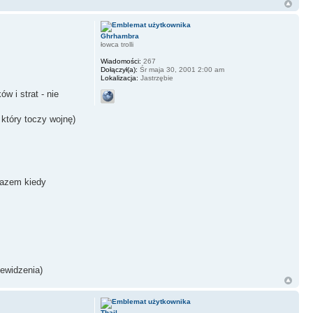
Ghrhambra
łowca trolli
Wiadomości:
267
Dołączył(a):
Śr maja 30, 2001 2:00 am
Lokalizacja:
Jastrzębie
w i strat - nie
 który toczy wojnę)
razem kiedy
zewidzenia)
Thail