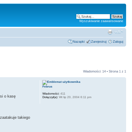
Wyszukiwanie zaawansowane
Nazapki
Zarejestruj
Zaloguj
Wiadomości: 14 • Strona
1
z
1
Februs
Wiadomości:
411
si o kasę
Dołączył(a):
Wt lip 20, 2004 6:11 pm
 zaatakuje takiego