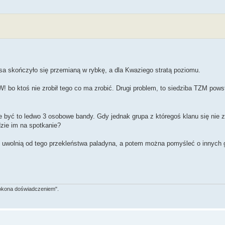
sa skończyło się przemianą w rybkę, a dla Kwaziego stratą poziomu.
 bo ktoś nie zrobił tego co ma zrobić. Drugi problem, to siedziba TZM pows
być to ledwo 3 osobowe bandy. Gdy jednak grupa z któregoś klanu się nie zb
zie im na spotkanie?
h uwolnią od tego przekleństwa paladyna, a potem można pomyśleć o innych 
 pokona doświadczeniem".