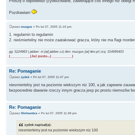
Proszę o odpowiedzi (cywilizowane, zawierające coś innego niż obelgi
Pozdrawiam
przez
muzgus
» Pn lut 07, 2005 11:16 pm
1. regulamin to regulamin
2. nieśmiertelny nie może zaatakować gracza, który nie ma flagi morder
gg: 5224983 | jabber: m [at] jabber.cz| tlen: muzgus [at] tlen.pl | icq: 314995403
(___________(Już pusto...) ___________)
Re: Pomaganie
przez
zydek
» Pn lut 07, 2005 11:47 pm
niesmiertelny jest na poziomie wiekszym niz 100, a jak zapewne zauwa
bezposrednie dawanie rzeczy innym gracza jesp po prostu niemozliw bo 
Re: Pomaganie
przez
Ghrhambra
» Pn lut 07, 2005 11:49 pm
zydek napisał(a):
niesmiertelny jest na poziomie wiekszym niz 100