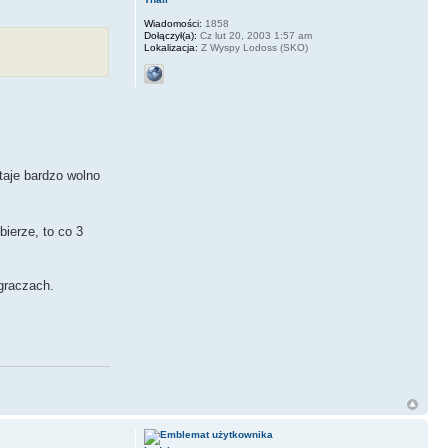
Wiadomości:
1858
Dołączył(a):
Cz lut 20, 2003 1:57 am
Lokalizacja:
Z Wyspy Lodoss (SKO)
taje bardzo wolno
ierze, to co 3
graczach.