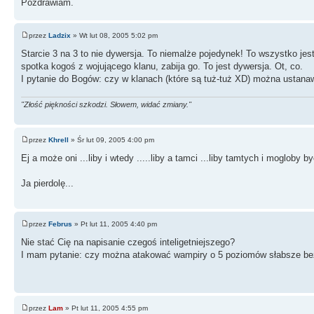
Pozdrawiam.
przez
Ladzix
» Wt lut 08, 2005 5:02 pm
Starcie 3 na 3 to nie dywersja. To niemalże pojedynek! To wszystko jes
spotka kogoś z wojującego klanu, zabija go. To jest dywersja. Ot, co.
I pytanie do Bogów: czy w klanach (które są tuż-tuż XD) można ustanaw
"Złość piękności szkodzi. Słowem, widać zmiany."
przez
Khrell
» Śr lut 09, 2005 4:00 pm
Ej a może oni ...liby i wtedy .....liby a tamci ...liby tamtych i mogloby byc 
Ja pierdolę...
przez
Februs
» Pt lut 11, 2005 4:40 pm
Nie stać Cię na napisanie czegoś inteligetniejszego?
I mam pytanie: czy można atakować wampiry o 5 poziomów słabsze bez
przez
Lam
» Pt lut 11, 2005 4:55 pm