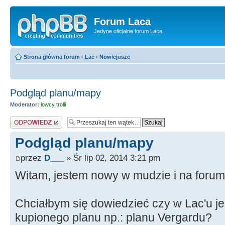
Forum Laca
Jedyne oficjalne forum Laca
Strona główna forum
‹
Lac
‹
Nowicjusze
Podgląd planu/mapy
Moderator:
łowcy trolli
Odpowiedz
Podgląd planu/mapy
przez
D___
» Śr lip 02, 2014 3:21 pm
Witam, jestem nowy w mudzie i na forum
Chciałbym się dowiedzieć czy w Lac'u j
kupionego planu np.: planu Vergardu?