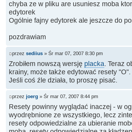
chyba ze w pliku are usuniesz moba kto
edytorek
Ogólnie fajny edytorek ale jeszcze do p
pozdrawiam
przez
sediius
» Śr mar 07, 2007 8:30 pm
Zrobiłem nowszą wersję
placka
. Teraz 
krainy, może także edytować resety "O".
Jeśli coś źle działa, to proszę pisać.
przez
joerg
» Śr mar 07, 2007 8:44 pm
Resety powinny wyglądać inaczej - w og
wyodrębnione ze wszystkiego, lecz zint
resety odpowiedzialne za ubieranie mob
moba, resety odpowiedzialne za kładzen